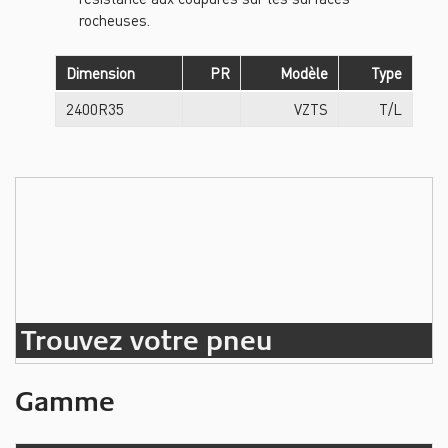
rocheuses.
Dimension
PR
Modèle
Type
2400R35
VZTS
T/L
Trouvez votre pneu
Gamme