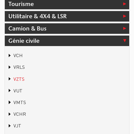
Tourisme
Utilitaire & 4X4 & LSR
Camion & Bus
Génie civile
VCH
VRLS
VZTS
VUT
VMTS
VCHR
VJT