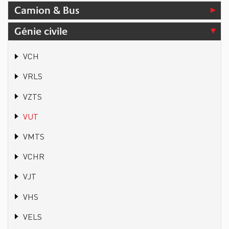
Camion & Bus
Génie civile
VCH
VRLS
VZTS
VUT
VMTS
VCHR
VJT
VHS
VELS