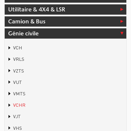
Utilitaire & 4X4 & LSR
Camion & Bus
Génie civile
VCH
VRLS
VZTS
VUT
VMTS
VCHR
VJT
VHS