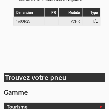
Dimension
PR
Modèle
Type
1600R25
VCHR
T/L
Trouvez votre pneu
Gamme
Tourisme