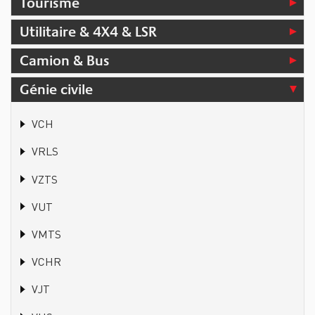
Tourisme
Utilitaire & 4X4 & LSR
Camion & Bus
Génie civile
VCH
VRLS
VZTS
VUT
VMTS
VCHR
VJT