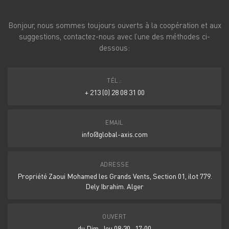
Bonjour, nous sommes toujours ouverts à la coopération et aux
suggestions, contactez-nous avec l’une des méthodes ci-
dessous:
TÉL.:
+ 213 (0) 28 08 31 00
EMAIL
info@global-axis.com
ADRESSE
Propriété Zaoui Mohamed les Grands Vents, Section 01, ilot 779.
Dely Ibrahim. Alger
OUVERT
du Dim-Jeu 08:30- 17:00