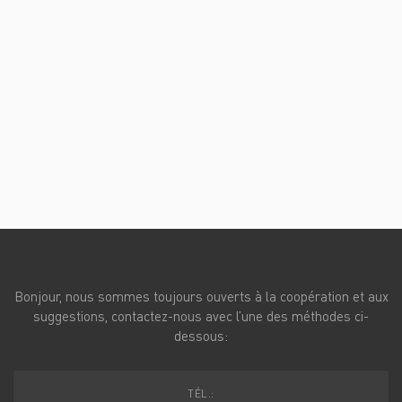
Bonjour, nous sommes toujours ouverts à la coopération et aux
suggestions, contactez-nous avec l’une des méthodes ci-
dessous:
TÉL.: