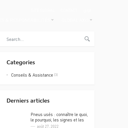
عربي
SITE GLOBAL
CONTACT
ES & RESPONSABILITÉS
GLOBAL AXIS
Categories
Conseils & Assistance
(3)
Derniers articles
Pneus usés : connaître le quoi,
le pourquoi, les signes et les
risques
août 27, 2022