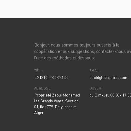
Bonjour, nous sommes toujours ouverts à la
coopération et aux suggestions, contactez-nous a
l’une des méthodes ci-dessous:
TÉL.:
EMAIL
+ 213 (0) 28 08 31 00
info@global-axis.com
ADRESSE
OUVERT
Propriété Zaoui Mohamed
du Dim-Jeu 08:30- 17:0
les Grands Vents, Section
01, ilot 779. Dely Ibrahim.
Alger