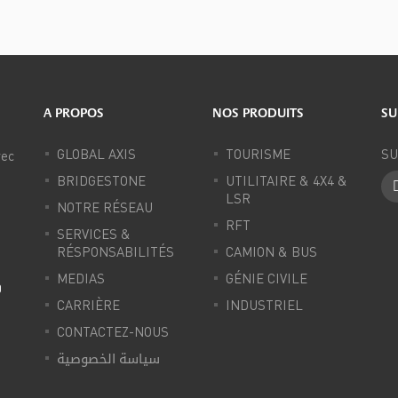
A PROPOS
NOS PRODUITS
SU
GLOBAL AXIS
TOURISME
SU
vec
BRIDGESTONE
UTILITAIRE & 4X4 &
LSR
NOTRE RÉSEAU
RFT
SERVICES &
RÉSPONSABILITÉS
CAMION & BUS
MEDIAS
GÉNIE CIVILE
0
CARRIÈRE
INDUSTRIEL
CONTACTEZ-NOUS
سياسة الخصوصية