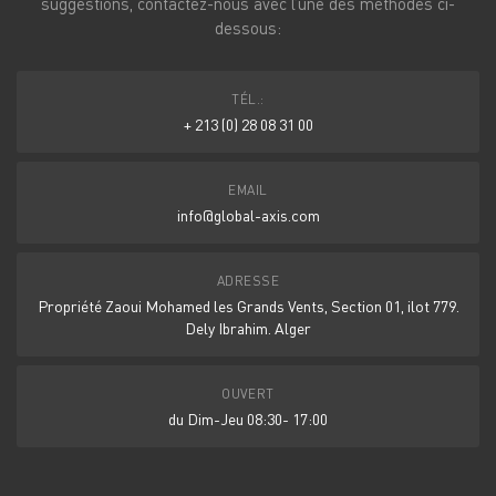
suggestions, contactez-nous avec l’une des méthodes ci-
dessous:
TÉL.:
+ 213 (0) 28 08 31 00
EMAIL
info@global-axis.com
ADRESSE
Propriété Zaoui Mohamed les Grands Vents, Section 01, ilot 779.
Dely Ibrahim. Alger
OUVERT
du Dim-Jeu 08:30- 17:00