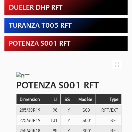
DUELER DHP RFT
TURANZA T005 RFT
POTENZA S001 RFT
POTENZA S001 RFT
Dimension
LI
SS
Modèle
Type
285/30R19
98
Y
S001
RFT/EXT
275/40R19
101
Y
S001
RFT
255/40R18
95
Y
S001
RFT