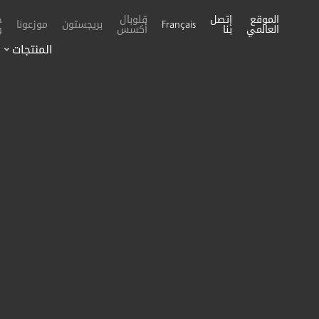
الموقع
إتصل
قلوبال
خ
بريجستون
موزعونا
Français
العالمي
بنا
أكسس
و
المنتجات