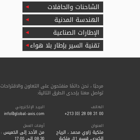
الشاحنات والحافلات
الهندسة المدنية
الإطارات الصناعية
تقنية السير بإطار بلا هواء
مرحبًا ، نحن دائمًا منفتحون على التعاون والاقتراحات 
تواصل معنا بإحدى الطرق التالية:
الهاتف
البريد الإلكتروني
info@global-axis.com
00 31 08 28 (0) 213+
العنوان
أوقات العمل
ملكية زاوي محمد ، الرياح
من الأحد إلى الخميس :
الكبرى، قسم 01، ملكية
08:30 إلى 17:00