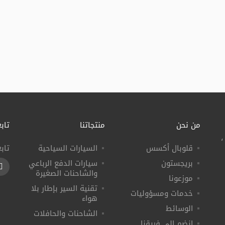
من نحن
منتجاتنا
تابع
،
قلوبال أكسس
السيارات السياحية
تاب
بريجستون
سيارات الدفع الرباعي
k
والشاحنات الصغيرة
موزعونا
تقنية السير بإطار بلا
خدمات ومسؤوليات
هواء
الوسائط
الشاحنات والحافلات
إنضم إلى فريقنا