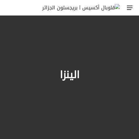
الينزا