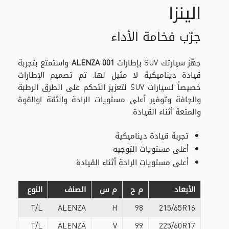
الينزا
جرّب فخامة الأداء
جهّز سيارتك SUV بإطارات
ALENZA 001
واستمتع بتجربة
قيادة ديناميكية لا مثيل لها. تم تصميم الإطارات
خصيصاً لسيارات SUV لتعزيز التحكم على الطرق الرطبة
والجافة وتوفير أعلى مستويات الراحة والثقة اوالقوة
والمتعة أثناء القيادة.
تجربة قيادة ديناميكية
أعلى مستويات التوجيه
أعلى مستويات الراحة أثناء القيادة
الأبعاد
م ح
م س
الصنف
النوع
T/L
ALENZA
H
98
215/65R16
T/L
ALENZA
V
99
225/60R17