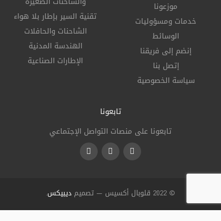
والشاحنات الصغيرة
موزعونا
تقنية السير بإطار بلا هواء
خدمات ومسؤوليات
الشاحنات والحافلات
الوسائط
الهندسة المدنية
إنضم إلى فريقنا
الإطارات الصناعية
إتصل بنا
سياسة الخصوصية
تابعونا
تابعونا على منصات التواصل الإجتماعي
LinkedIn
Instagram
Facebook
© 2022 قلوبال أكسيس — تصميم
ديبيكس
.