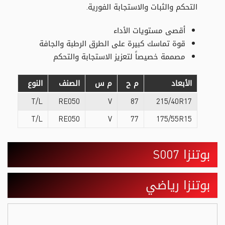
التحكم والثبات والاستجابة الفورية.
أقصى مستويات الأداء
قوة تماسك كبيرة على الطرق الرطبة والجافة
مصممة خصيصاً لتعزيز الاستجابة والتحكم
الأبعاد
م ح
م س
الصنف
النوع
T/L
RE050
V
87
215/40R17
T/L
RE050
V
77
175/55R15
بوتنزا S007
بوتنزا رياضي