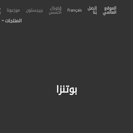
الموقع
إتصل
قلوبال
خ
بريجستون
موزعونا
Français
العالمي
بنا
أكسس
و
المنتجات
بوتنزا