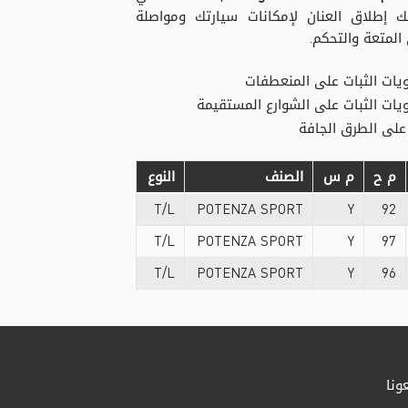
ك إطلاق العنان لإمكانات سيارتك ومواصلة
المتعة والتحكم.
يات الثبات على المنعطفات
ات الثبات على الشوارع المستقيمة
على الطرق الجافة
م ح
م س
الصنف
النوع
T/L
POTENZA SPORT
Y
92
T/L
POTENZA SPORT
Y
97
T/L
POTENZA SPORT
Y
96
ونا