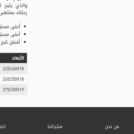
والذي يتيح ل
رحلتك بمنتهى 
أعلى مستو
أعلى مستوي
أفضل كبح 
الأبعاد
225/40R18
265/35R18
275/30R19
من نحن
منتجاتنا
تابع