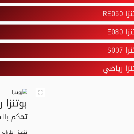
ا RE050
ا E080
ا S007
نزا رياضي
بوتنزا 
تح
كم بالط
تتميز إطارات