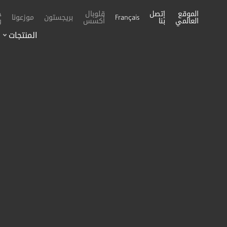
الموقع
إتصل
قلوبال
خ
بريجستون
موزعونا
Français
العالمي
بنا
أكسس
و
المنتجات