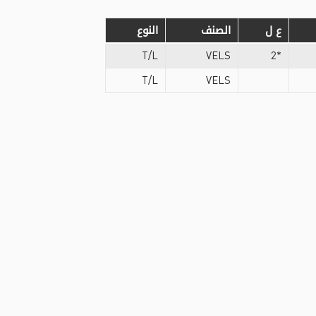
ع ل
الصنف
النوع
T/L
VELS
*2
T/L
VELS