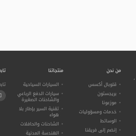
من نحن
منتجاتنا
تابع
،
قلوبال أكسس
السيارات السياحية
تاب
بريجستون
سيارات الدفع الرباعي
k
والشاحنات الصغيرة
موزعونا
تقنية السير بإطار بلا
خدمات ومسؤوليات
هواء
الوسائط
الشاحنات والحافلات
إنضم إلى فريقنا
الهندسة المدنية