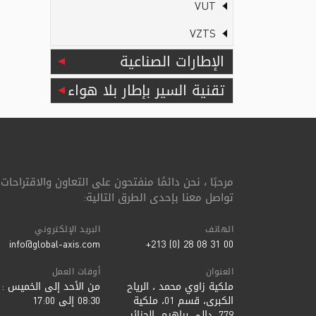
VUT
VZTS
الإطارات الصناعية
تقنية السير بإطار بلا هواء
مرحبًا ، نحن دائمًا منفتحون على التعاون والاقتراحات 
تواصل معنا بإحدى الطرق التالية:
الهاتف
البريد الإلكتروني
info@global-axis.com
00 31 08 28 (0) 213+
العنوان
أوقات العمل
ملكية زاوي محمد ، الرياح
من الأحد إلى الخميس :
الكبرى، قسم 01، ملكية
08:30 إلى 17:00
779، دالي براهيم، الجزائر