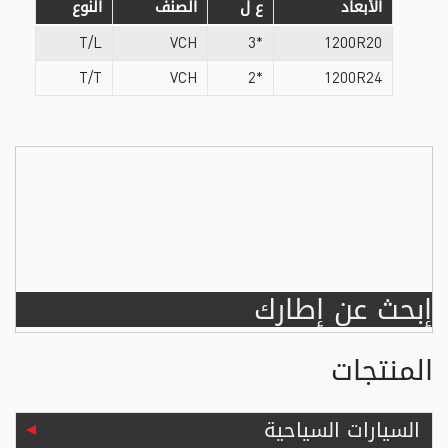
الأبعاد
ع ل
الصنف
النوع
T/L
VCH
*3
1200R20
T/T
VCH
*2
1200R24
إبحث عن إطارك
المنتجات
السيارات السياحية